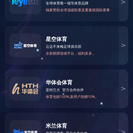
创新 技术
公司与国际著名造纸企业(VALMET PAPER、GL&V、P&G
等公司)多年来积极开展技术交流和生产协作，已向国内外工
程项目配套提供过滤机、脱墨槽、碎浆机、带式筛、中心管
等二十余种造纸机械产品。
设备 机械
公司根据东南亚棕榈油炼油行业专门研制棕榈油加工机
械，成功推出纤维烘干机、撕碎机、挤压机新产品，投 放
国际市场。新联公司以其优质的产品、先进的技术、良好
的信誉，赢得了广大用户的好评。