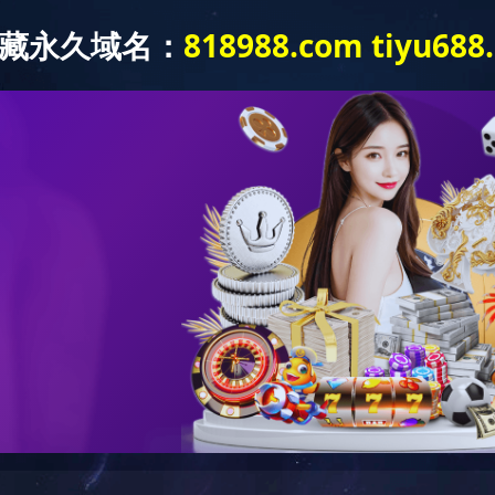
开云在线平台-开云(中国)
关于我们
产
从工艺设计到设备制造、安装、调试等一条龙的服务体
棕榈果串再利用设备