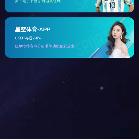
2023-02-16
挤压机的生产效和什么有关系
由于在挤压机滑板的下端，上液压缸固定安装在上液压缸固
定板上，活塞杆垂直向下延伸，与滑板连接，其中使用到的
连续挤压机模具，其模座可拆卸地连接多个插件，插芯形成
有挤压金属锭通过，当前的挤压机设备具有以下优点和效
果，插芯采用过盈配合安装在模座的安装孔内，可以拆卸和
更换插芯，使金属坯料需要加工时对于不同类型
2022-09-15
新型挤压机如何保证稳定性
目前新型挤压机的优点是，通过旋转调节杆，实现上下两个
牵引组件间隙的快速调节，以适应不同直径管道的牵引力，
操作简单，避免了牵引轮，大大提高了焊接效率，挤压机的
工作效率，如今的液压系统挤压机的压力波动减小方法，液
压系统的压力油输出，首先通过液压泵组件进入脉动阻尼