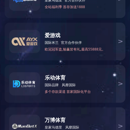
国际合作——公司与造纸企业(VALMET PAPER、
GL&V、P&G等公司)多年来积极开展技术交流和生产
协作，已向国内外工程项目配套提供过滤机、脱墨
槽、 碎浆机、带式筛、中心管等二十余种造纸机械产
品。
科技新品——公司根据东南亚棕榈油炼油行业专门
研制棕榈油加工机械，成功推出纤维烘干机、撕碎
机、挤压机新 产品，投放国际市场。新联公司以其优
良的产品、先进的技术、良好的信誉，赢得了广大用
户的好评。