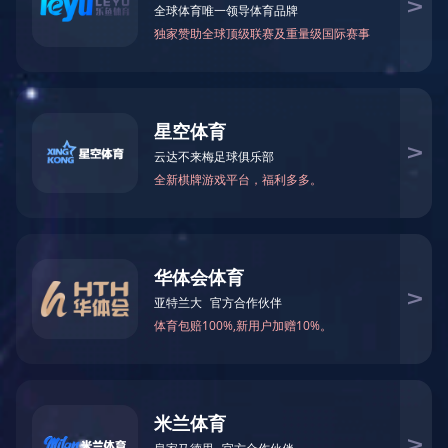
中心管
开云在线平台-开云(中国)
了解详情 +
热风管
了解详情 +
了解详情 +
开云在线平台-开云(中国)
新联机械——自1991年创办以来，公司实施产品
多元化战略，以市场为导向，努力开拓国内外市场，
不断完善企业创 新体制和质量保证体系，强化硬实力
和软实力建设，迅速成长壮大，成为具备以化肥、造
纸机械为主的、成套系列设计 与制造及规模生产能力
的现代型专业制造企业。