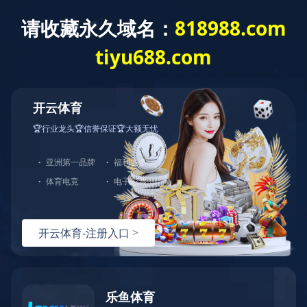
- 我们的产品 -
公司实施产品多元化战略，以市场为导向，努力开拓国内
外市场，不断完善企业创新体制和质量保证体系，强化硬
实力和软实力建设。