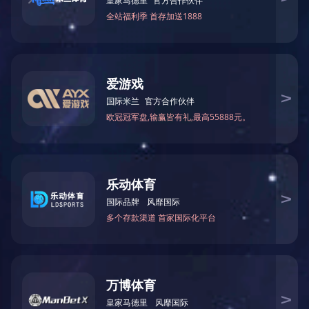
国际合作——公司与造纸企业(VALMET PAPER、
GL&V、P&G等公司)多年来积极开展技术交流和生产
协作，已向国内外工程项目配套提供过滤机、脱墨
槽、 碎浆机、带式筛、中心管等二十余种造纸机械产
品。
科技新品——公司根据东南亚棕榈油炼油行业专门
研制棕榈油加工机械，成功推出纤维烘干机、撕碎
机、挤压机新 产品，投放国际市场。新联公司以其优
良的产品、先进的技术、良好的信誉，赢得了广大用
户的好评。