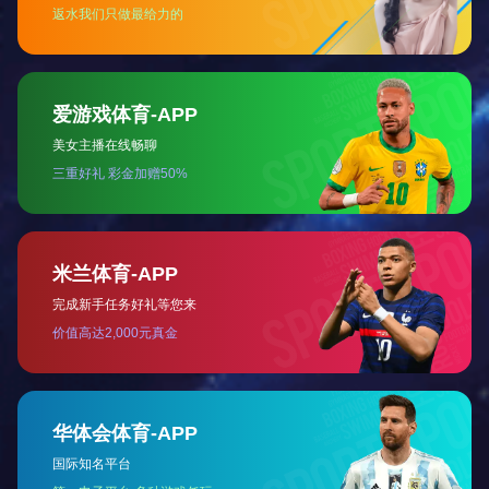
完善企业创新体制和质量保证体系，强化硬实力和软
实力建设，迅速成长壮大，成为具备以化肥、造纸机
械为主导的、成套系列设计与制造及规模生产能力的
查看详情
现代型专业制造企业。
2023-03-21
热烈祝贺开云在线平台-开云(中国)新网站上线
啦！
新联机械——自1991年创办以来，公司实施产品多元化战
略，以市场为导向，努力开拓国内外市场，不断完善企业创
新体制和质量保证体系，强化硬实力和软实力建设，迅速成
长壮大，成为具备以化肥、造纸机械为主导的、成套系列设
计与制造及规模生产能力的现代型专业制造企业。