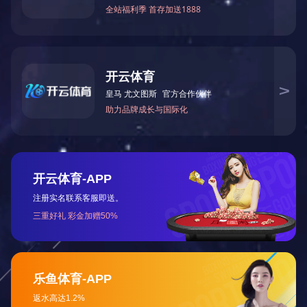
热烈祝贺开云在线平台-开云(中国)
新网站上线啦！
2023-03-21 19:20:03
新联机械——自1991年创办以来，公司实施产品多元
化战略，以市场为导向，努力开拓国内外市场，不断