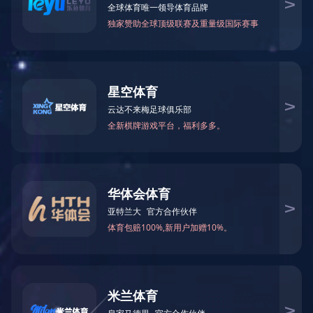
中心管
开云在线平台-开云(中国)
了解详情 +
热风管
了解详情 +
了解详情 +
开云在线平台-开云(中国)
新联机械——自1991年创办以来，公司实施产品
多元化战略，以市场为导向，努力开拓国内外市场，
不断完善企业创 新体制和质量保证体系，强化硬实力
和软实力建设，迅速成长壮大，成为具备以化肥、造
纸机械为主的、成套系列设计 与制造及规模生产能力
的现代型专业制造企业。