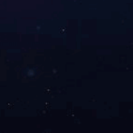
新联机械制造
造就更高品质
先进的技术理念
创新引导制造生产
谁主沉浮，谁与争锋