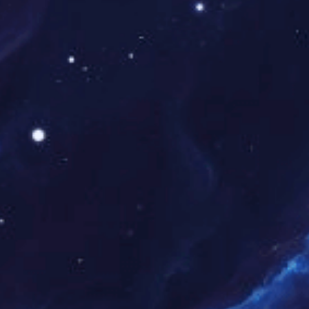
过滤机、脱墨槽、 碎浆机、带式
制棕榈油加工机械，成功推出纤维
联公司以其优良的产品、先进的技
热烈祝贺开云在线
2023-03-21 19:20:03