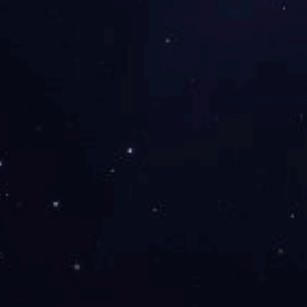
开云在线平台-开云(中国)
地址：江苏省无锡市前洲镇张明桥
电话：
+86(510)83393956
13606186433
邮箱：
wuxi_xinlian@126.com