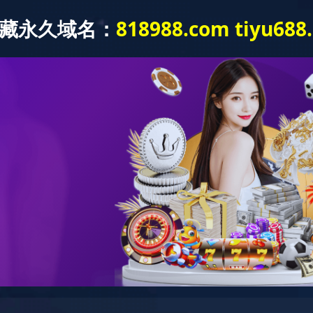
开云在线平台-开云(中国)
关于我们
产