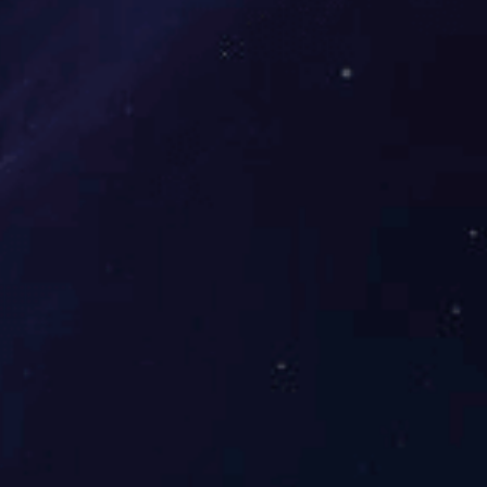
有挤压金属锭通过，当前的挤压机设备具有以下优点和效
果，插芯采用过盈配合安装在模座的安装孔内，可以拆卸和
更换插芯，使金属坯料需要加工时对于不同类型
棕榈果串
专业制造
科技与质量的结合