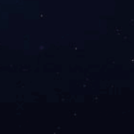
扫描访问手机版