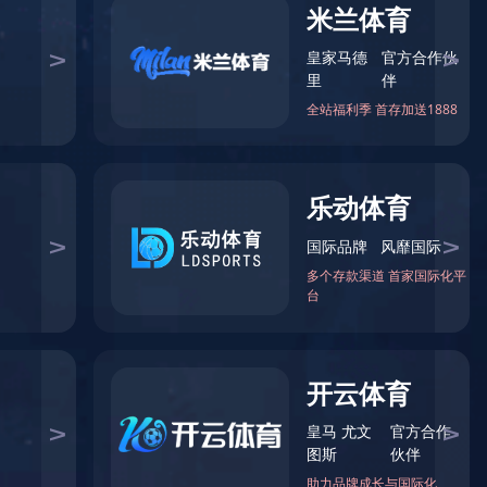
证体系，强化硬实力和软实力建设。