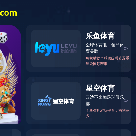
品展示
新闻资讯
联系我们
Language