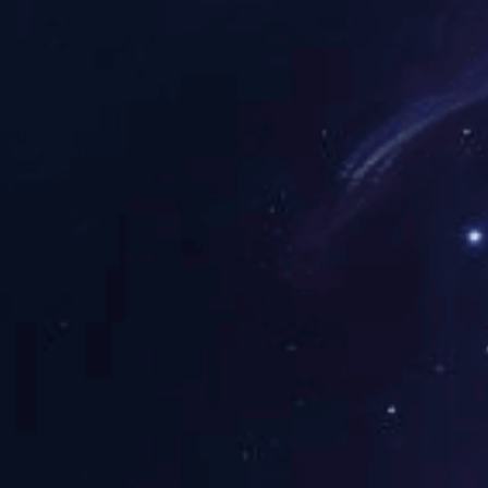
展技术交流和生产协作，已向国内外工程项目配套提供
筛、中心管等二十余种造纸机械产品。
科技新品——公司根据东南亚棕榈油炼油行业专门研
烘干机、撕碎机、挤压机新 产品，投放国际市场。新
术、良好的信誉，赢得了广大用户的好评。