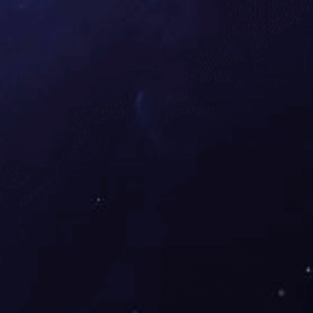
创办以来，公司实施产品多元化战略，以市场为导向，
断完善企业创新体制和质量保证体系，强化硬实力和
大，成为具备以化肥、造纸机械为主导的、成套系列
力的现代型专业制造企业。
2022-09-15
新型挤压机如何保证稳定性
目前新型挤压机的优点是，通过旋转调节杆，实现上下两个
牵引组件间隙的快速调节，以适应不同直径管道的牵引力，
操作简单，避免了牵引轮，大大提高了焊接效率，挤压机的