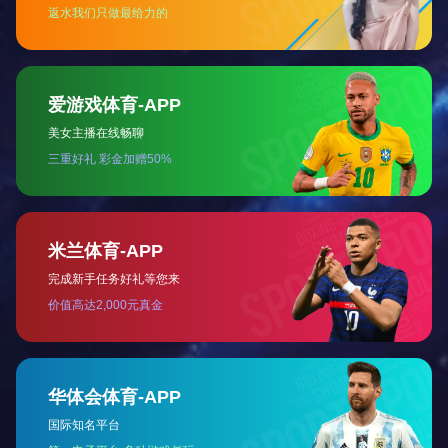
完善企业创新体制和质量保证体系，强化硬实力和软
实力建设，迅速成长壮大，成为具备以化肥、造纸机
械为主导的、成套系列设计与制造及规模生产能力的
查看详情
现代型专业制造企业。
2023-03-21
热烈祝贺开云在线平台-开云(中国)新网站上线
啦！
新联机械——自1991年创办以来，公司实施产品多元化战
略，以市场为导向，努力开拓国内外市场，不断完善企业创
新体制和质量保证体系，强化硬实力和软实力建设，迅速成
长壮大，成为具备以化肥、造纸机械为主导的、成套系列设
计与制造及规模生产能力的现代型专业制造企业。