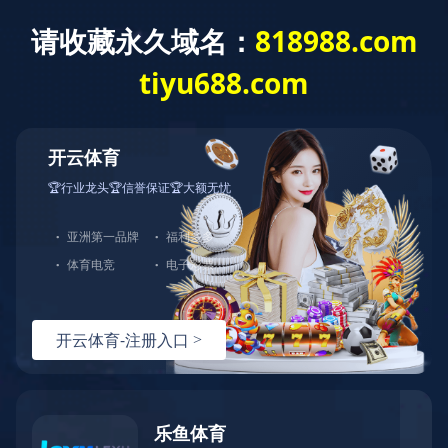
- 我们的产品 -
公司实施产品多元化战略，以市场为导向，努力开拓国内
外市场，不断完善企业创新体制和质量保证体系，强化硬
实力和软实力建设。